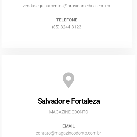
vendasequipamentos@providamedical.com.br
TELEFONE
(85) 3244-3123
Salvador e Fortaleza
MAGAZINE ODONTO
EMAIL
contato@magazineodonto.com.br