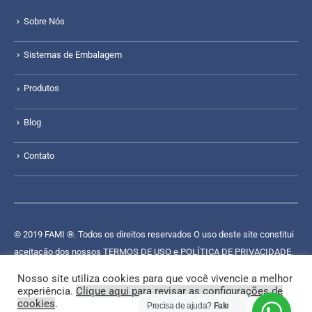
Sobre Nós
Sistemas de Embalagem
Produtos
Blog
Contato
© 2019 FAMI ®. Todos os direitos reservados O uso deste site constitui
aceitação dos nossos
TERMOS DE USO e POLÍTICA DE PRIVACIDADE
.
O material deste site não pode ser reproduzido, distribuído, transmitido,
Nosso site utiliza cookies para que você vivencie a melhor
armazenado em cache ou utilizado de outra forma, exceto com a
experiência.
Clique aqui para revisar as configurações de
cookies
.
permissão prévia por escrito da FAMI®. ® Marca registrada com todos
Precisa de ajuda?
Fale